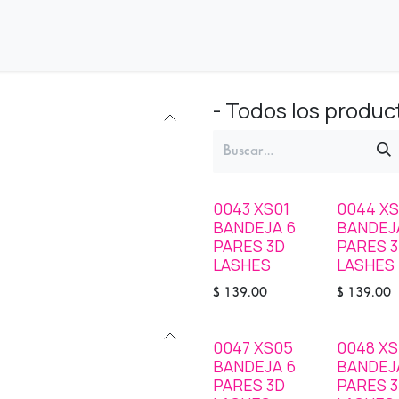
nda
Distribuidores
- Todos los produc
0043 XS01
0044 X
SOLD OUT
STOCK
BANDEJA 6
BANDEJ
PARES 3D
PARES 
LASHES
LASHES
$
139.00
$
139.00
0047 XS05
0048 X
SOLD OUT
STOCK
BANDEJA 6
BANDEJ
PARES 3D
PARES 