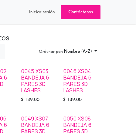
Iniciar sesión
Contáctenos
tos
Nombre (A-Z)
Ordenar por:
S02
0045 XS03
0046 XS04
SOLD OUT
STOCK
A 6
BANDEJA 6
BANDEJA 6
3D
PARES 3D
PARES 3D
LASHES
LASHES
$
139.00
$
139.00
S06
0049 XS07
0050 XS08
STOCK
SOLD OUT
A 6
BANDEJA 6
BANDEJA 6
3D
PARES 3D
PARES 3D