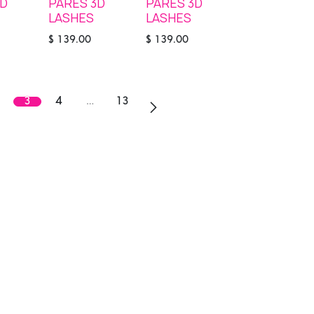
3D
PARES 3D
PARES 3D
LASHES
LASHES
$
139.00
$
139.00
3
4
…
13