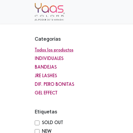
Ir al contenido
Inicio
Sobre nosotros
Tie
Categorías
Todos los productos
INDIVIDUALES
BANDEJAS
JRE LASHES
DIF. PERO BONITAS
GEL EFFECT
Etiquetas
SOLD OUT
NEW