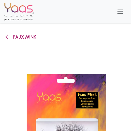
Ir al contenido
FAUX MINK