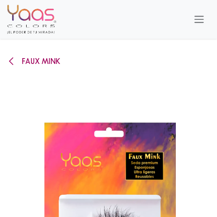
Ir al contenido
FAUX MINK