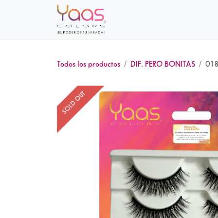
Ir al contenido
Inicio
Sobre nosotros
Tie
Todos los productos
DIF. PERO BONITAS
018
SOLD OUT