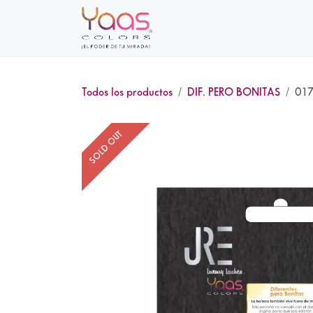
Ir al contenido
Inicio
Sobre nosotros
Tie
Todos los productos
DIF. PERO BONITAS
017
SOLD OUT