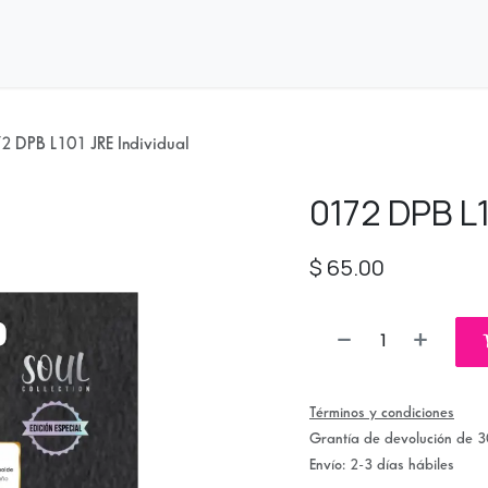
nda
Distribuidores
2 DPB L101 JRE Individual
0172 DPB L1
$
65.00
Términos y condiciones
Grantía de devolución de 3
Envío: 2-3 días hábiles