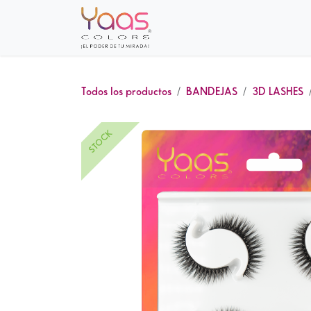
Ir al contenido
Inicio
Sobre nosotros
Tie
Todos los productos
BANDEJAS
3D LASHES
STOCK