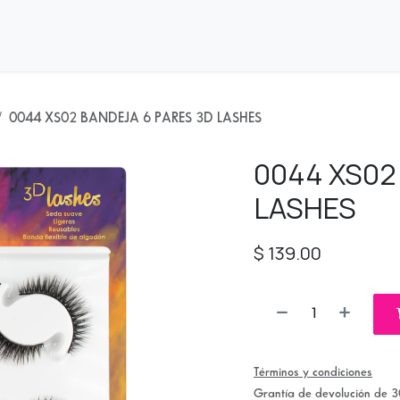
nda
Distribuidores
0044 XS02 BANDEJA 6 PARES 3D LASHES
0044 XS02
LASHES
$
139.00
Términos y condiciones
Grantía de devolución de 3