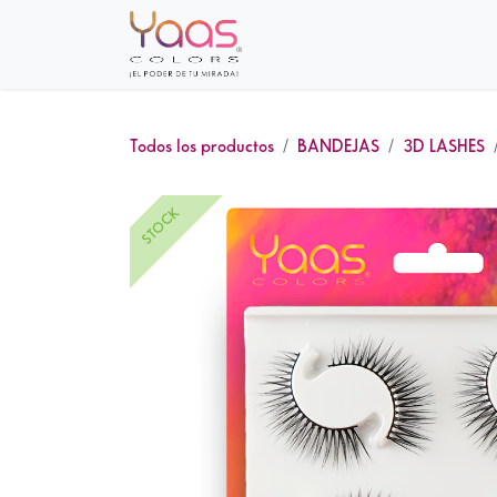
Ir al contenido
Inicio
Sobre nosotros
Tie
Todos los productos
BANDEJAS
3D LASHES
STOCK