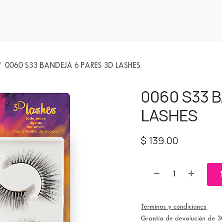
nda
Distribuidores
0060 S33 BANDEJA 6 PARES 3D LASHES
0060 S33 
LASHES
$
139.00
Términos y condiciones
Grantía de devolución de 3