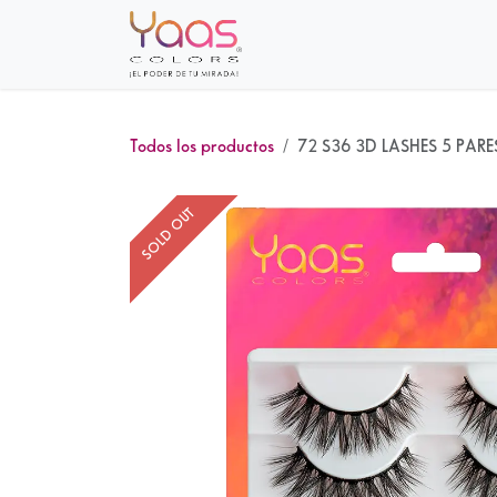
Ir al contenido
Inicio
Sobre nosotros
Tie
Todos los productos
72 S36 3D LASHES 5 PARE
SOLD OUT