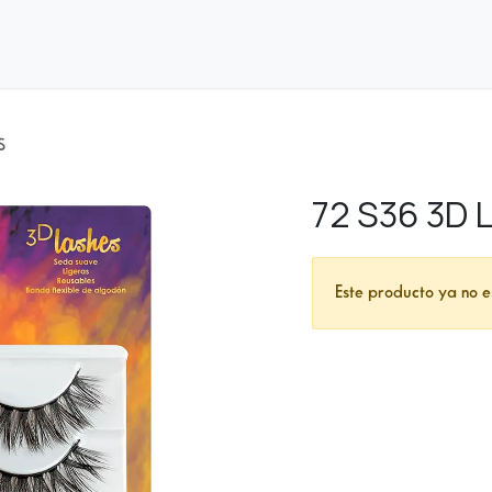
nda
Distribuidores
S
72 S36 3D 
Este producto ya no e