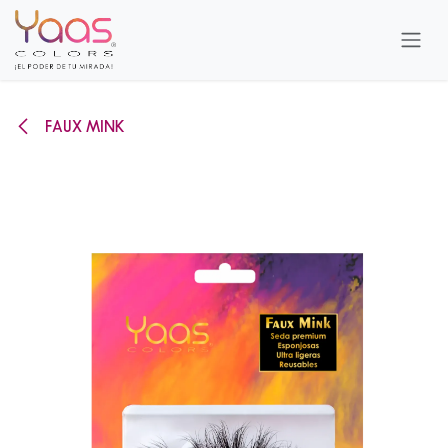
Ir al contenido
FAUX MINK