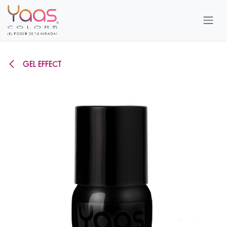
Ir al contenido
GEL EFFECT