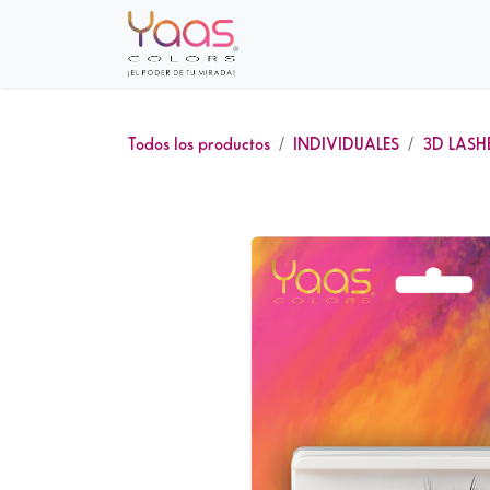
Ir al contenido
Inicio
Sobre nosotros
Tie
Todos los productos
INDIVIDUALES
3D LASH