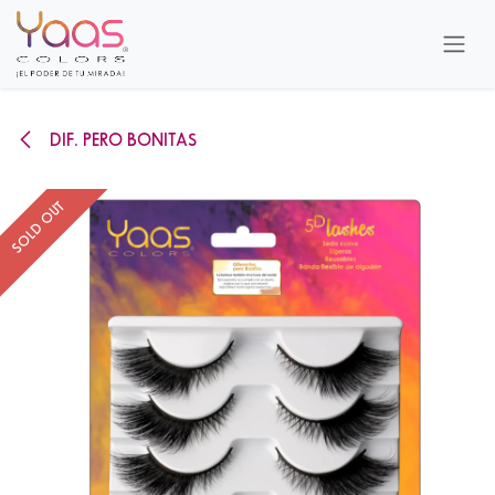
Ir al contenido
DIF. PERO BONITAS
SOLD OUT